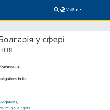
Увійти
олгарія у сфері
ання
бов'язання
bligations in the
obligations
,
ва
,
religious rights