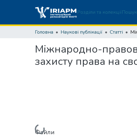
Розділи та колекції
Пошук
Головна
Наукові публікації
Статті
Міжнародно-правові
захисту права на сво
Вантажиться...
Файли