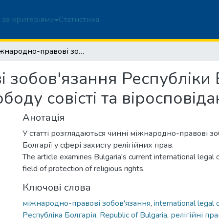
 за критеріями
Статистика
Міжнародно-правові зобов'язання Республіки Болгарія у сфері захисту права на свободу совісті та віросповідання
 зобов'язання Республіки Б
боду совісті та віросповід
Анотація
У статті розглядаються чинні міжнародно-правові зо
Болгарії у сфері захисту релігійних прав.
The article examines Bulgaria's current international legal o
field of protection of religious rights.
Ключові слова
міжнародно-правові зобов'язання
,
international legal 
Республіка Болгарія
,
Republic of Bulgaria
,
релігійні пра