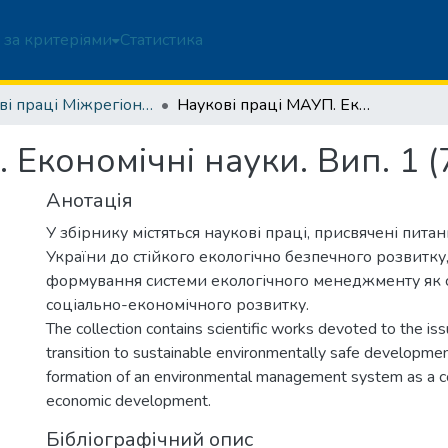
 за критеріями
Статистика
Наукові праці Міжрегіональної Академії управління персоналом. Економічні науки
Наукові праці МАУП. Економічні науки. Вип. 1 (7)
 Економічні науки. Вип. 1 (
Анотація
У збірнику містяться наукові праці, присвячені пит
України до стійкого екологічно безпечного розвитку,
формування системи екологічного менеджменту як 
соціально-економічного розвитку.
The collection contains scientific works devoted to the iss
transition to sustainable environmentally safe developmen
formation of an environmental management system as a c
economic development.
Бібліографічний опис