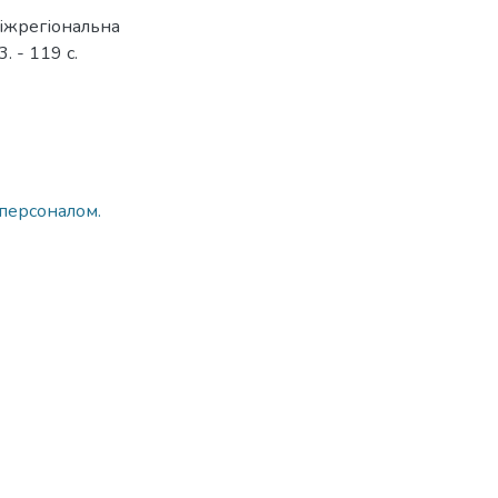
Міжрегіональна
. - 119 с.
 персоналом.