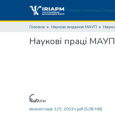
Розділи та колекції
Пошук
Головна
Наукові видання МАУП
Наукові праці МАУП.
Вантажиться...
Файли
ekonom nauk 1(7). 2003+.pdf
(5,08 MB)