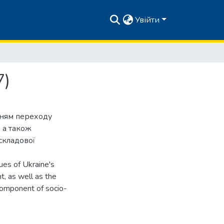
Увійти
7)
анням переходу
 а також
складової
ues of Ukraine's
t, as well as the
omponent of socio-