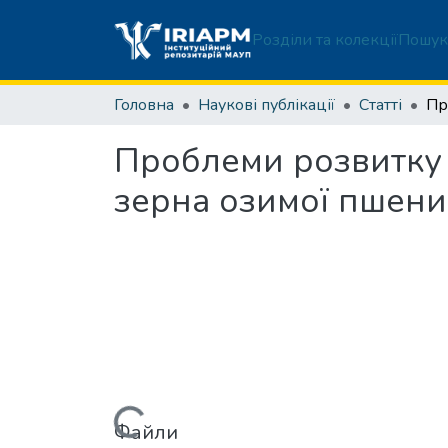
Розділи та колекції
Пошук
Головна
Наукові публікації
Статті
Проблеми розвитку т
зерна озимої пшениц
Файли