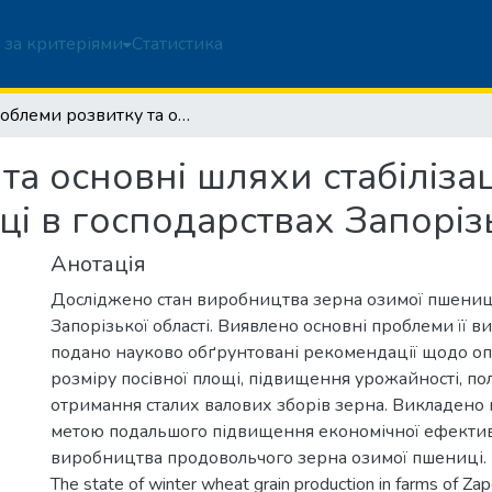
 за критеріями
Статистика
Проблеми розвитку та основні шляхи стабілізації виробництва зерна озимої пшениці в господарствах Запорізької області
а основні шляхи стабіліза
і в господарствах Запорізь
Анотація
Досліджено стан виробництва зерна озимої пшениці
Запорізької області. Виявлено основні проблеми її в
подано науково обґрунтовані рекомендації щодо о
розміру посівної площі, підвищення урожайності, пол
отримання сталих валових зборів зерна. Викладено 
метою подальшого підвищення економічної ефектив
виробництва продовольчого зерна озимої пшениці.
The state of winter wheat grain production in farms of Zap