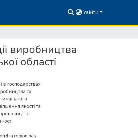
Увійти
ції виробництва
кої області
 в господарствах
иробництва та
птимального
іпшення якості та
пропозиції з
ності
orizhia region has