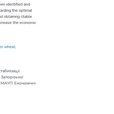
en identified and
arding the optimal
nd obtaining stable
increase the economic
er wheat
,
табілізації
 Запорізької
ці МАУП. Економічні