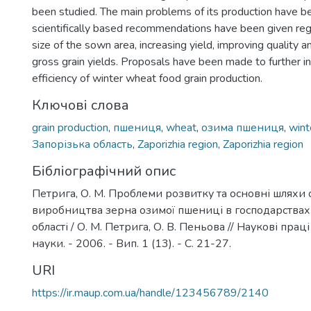
been studied. The main problems of its production have be
scientifically based recommendations have been given reg
size of the sown area, increasing yield, improving quality a
gross grain yields. Proposals have been made to further 
efficiency of winter wheat food grain production.
Ключові слова
grain production
,
пшениця
,
wheat
,
озима пшениця
,
wint
Запорізька область
,
Zaporizhia region
,
Zaporizhia region
Бібліографічний опис
Петрига, О. М. Проблеми розвитку та основні шляхи с
виробництва зерна озимої пшениці в господарствах
області / О. М. Петрига, О. В. Пеньова // Наукові пра
науки. - 2006. - Вип. 1 (13). - С. 21-27.
URI
https://ir.maup.com.ua/handle/123456789/2140