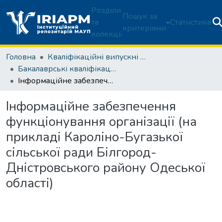
Розділи
Пошук за
та
Статистика
критеріями
колекції
Головна
Кваліфікаційні випускні роботи здобувачів вищої освіти
Бакалаврські кваліфікаційні роботи
Інформаційне забезпечення функціонування організації (на прикладі Кароліно-Бугазької сільської ради Білгород-Дністровського району Одеської області)
Інформаційне забезпечення
функціонування організації (на
прикладі Кароліно-Бугазької
сільської ради Білгород-
Дністровського району Одеської
області)