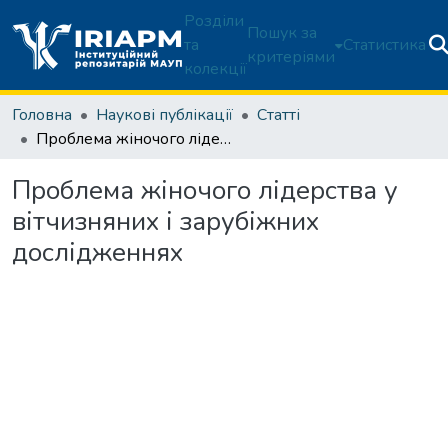
Розділи
Пошук за
та
Статистика
критеріями
колекції
Головна
Наукові публікації
Статті
Проблема жіночого лідерства у вітчизняних і зарубіжних дослідженнях
Проблема жіночого лідерства у
вітчизняних і зарубіжних
дослідженнях
Вантажиться...