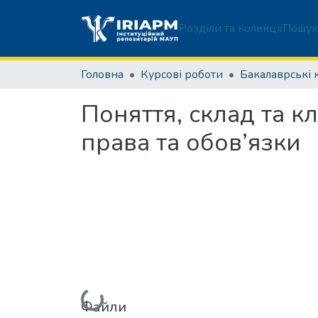
Розділи та колекції
Пошук
Головна
Курсові роботи
Поняття, склад та к
права та обов’язки
Вантажиться...
Файли