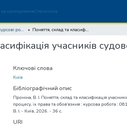
 за критеріями
Статистика
Бакалаврські курсові роботи
Поняття, склад та класифікація учасників судового процесу, їх права та обов’язки
ласифікація учасників судов
Ключові слова
Київ
Бібліографічний опис
Проніна, В. І. Поняття, склад та класифікація учасник
процесу, їх права та обов’язкия : курсова робота : 0
В. І. - Київ, 2026. - 36 с.
URI