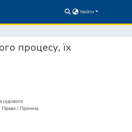
Увійти
ого процесу, їх
ів судового
81 Право / Проніна