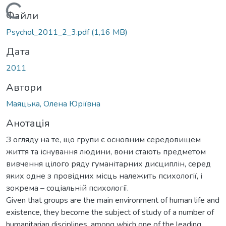
Вантажиться...
Файли
Psychol_2011_2_3.pdf
(1,16 MB)
Дата
2011
Автори
Маяцька, Олена Юріївна
Анотація
З огляду на те, що групи є основним середовищем
життя та існування людини, вони стають предметом
вивчення цілого ряду гуманітарних дисциплін, серед
яких одне з провідних місць належить психології, і
зокрема – соціальній психології.
Given that groups are the main environment of human life and
existence, they become the subject of study of a number of
humanitarian disciplines, among which one of the leading