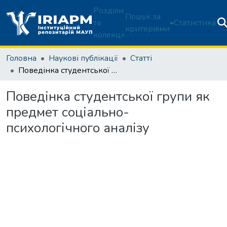
Розділи
Пошук за
та
Статистика
критеріями
колекції
Головна
Наукові публікації
Статті
Поведінка студентської групи як предмет соціально-психологічного аналізу
Поведінка студентської групи як
предмет соціально-
психологічного аналізу