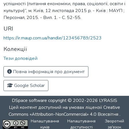
успішності (питання економіки, права, соціології, освіти і
культури)”, м. Київ, 12 листопада 2015 р. - Київ : МАУП ;
Персонал, 2015. - Вип. 1. - С. 52-55.
URI
https://ir.maup.com.ua/handle/123456789/2523
Колекції
Тези доповідей
Повна інформація про документ
Google Scholar
DSpace software
copyright © 2002-2026
LYRASIS
Цей контент доступний на умовах ліцензії
Creative
Commons «Attribution-NonCommercial» 4.0 Всесвітня
.
Налаштування
Налаштування
Зворотній
куків
доступності
зв'язок