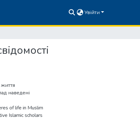
Увійти
відомості
 життя
лад наведені
res of life in Muslim
tive Islamic scholars