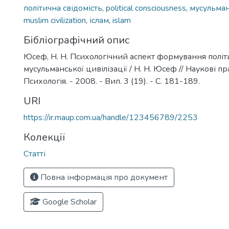
політична свідомість
,
political consciousness
,
мусульман
muslim civilization
,
іслам
,
islam
Бібліографічний опис
Юсеф, Н. Н. Психологічний аспект формування політи
мусульманської цивілізації / Н. Н. Юсеф // Наукові п
Психологія. - 2008. - Вип. 3 (19). - С. 181-189.
URI
https://ir.maup.com.ua/handle/123456789/2253
Колекції
Статті
Повна інформація про документ
Google Scholar