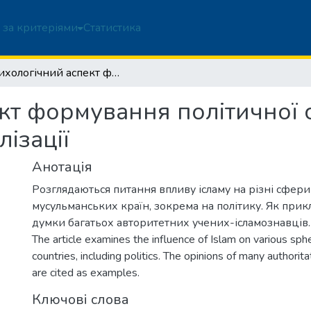
 за критеріями
Статистика
Психологічний аспект формування політичної свідомості мусульманської цивілізації
кт формування політичної с
ізації
Анотація
Розглядаються питання впливу ісламу на різні сфери
мусульманських країн, зокрема на політику. Як прик
думки багатьох авторитетних учених-ісламознавців.
The article examines the influence of Islam on various sphe
countries, including politics. The opinions of many authorita
are cited as examples.
Ключові слова