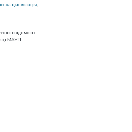
ська цивілізація
,
чної свідомості
раці МАУП.