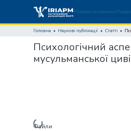
Розділи та колекції
Пошук
Головна
Наукові публікації
Статті
Психологічний аспе
мусульманської цивіл
Вантажиться...
Файли