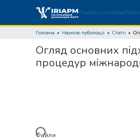
Розділи та колекції
Пошук
Головна
Наукові публікації
Статті
Огляд основних під
процедур міжнародн
Вантажиться...
Файли