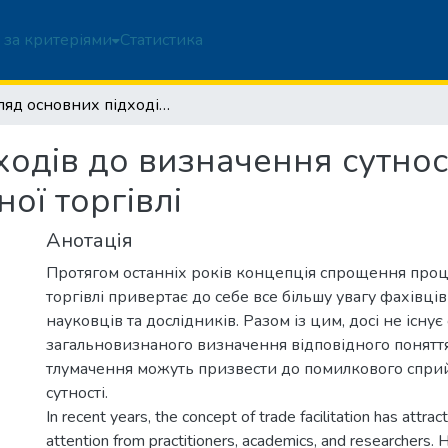
 за критеріями
Статистика
Огляд основних підходів до визначення сутності спрощення процедур міжнародної торгівлі
ходів до визначення сутно
ої торгівлі
Анотація
Протягом останніх років концепція спрощення про
торгівлі привертає до себе все більшу увагу фахівців
науковців та дослідників. Разом із цим, досі не існу
загальновизнаного визначення відповідного поняття,
тлумачення можуть призвести до помилкового спри
сутності.
In recent years, the concept of trade facilitation has attrac
attention from practitioners, academics, and researchers. H