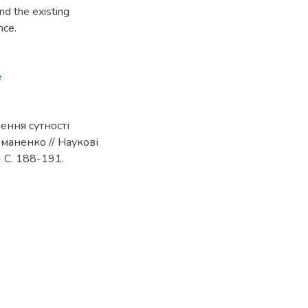
and the existing
nce.
e
ення сутності
маненко // Наукові
- С. 188-191.