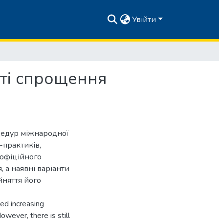
Увійти
сті спрощення
цедур міжнародної
-практиків,
є офіційного
 а наявні варіанти
йняття його
ted increasing
owever, there is still