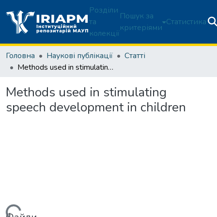
Розділи
Пошук за
та
Статистика
критеріями
колекції
Головна
Наукові публікації
Статті
Methods used in stimulating speech development in children
Methods used in stimulating
speech development in children