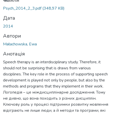
Вантажиться...
Файли
Psych_2014_2_3.pdf
(348,97 KB)
Дата
2014
Автори
Małachowska, Ewa
Анотація
Speech therapy is an interdisciplinary study. Therefore, it
should not be surprising that is draws from various
disciplines. The key role in the process of supporting speech
development is played not only by people, but also by the
methods and programs that they implement in their work.
Логопедія – це міждисциплінарне дослідження. Тому
не дивно, що вона походить з різних дисциплін.
Ключову роль у процесі підтримки розвитку мовлення
відіграють не лише люди, а й методи та програми, які