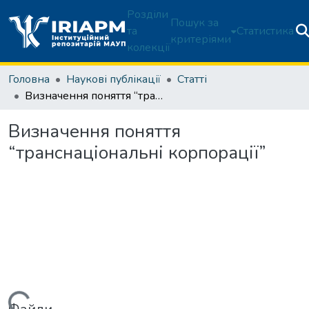
Розділи
Пошук за
та
Статистика
критеріями
колекції
Головна
Наукові публікації
Статті
Визначення поняття “транснаціональні корпорації”
Визначення поняття
“транснаціональні корпорації”