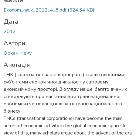
Вантажиться...
Файли
Ekonom_nauk_2012_4_8.pdf
(524,34 KB)
Дата
2012
Автори
Орхан, Чеку
Анотація
ТНК (транснаціональні корпорації) стали головними
суб’єктами економічної діяльності у світовому
економічному просторі. З огляду на це, багато вчених
стверджують про настання ери транснаціональної
економіки чи нової цивілізації транснаціонального
бізнесу.
TNCs (transnational corporations) have become the main
actors of economic activity in the global economic space. In
view of this, many scholars argue about the advent of the era