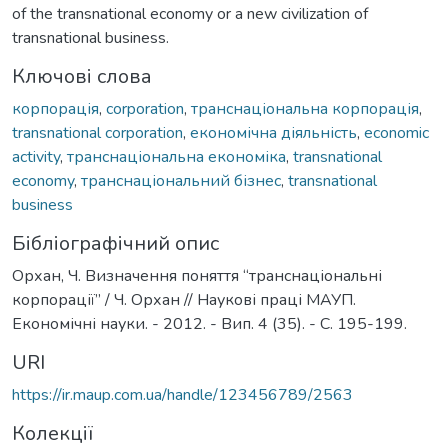
of the transnational economy or a new civilization of
transnational business.
Ключові слова
корпорація
,
corporation
,
транснаціональна корпорація
,
transnational corporation
,
економічна діяльність
,
economic
activity
,
транснаціональна економіка
,
transnational
economy
,
транснаціональний бізнес
,
transnational
business
Бібліографічний опис
Орхан, Ч. Визначення поняття “транснаціональні
корпорації” / Ч. Орхан // Наукові праці МАУП.
Економічні науки. - 2012. - Вип. 4 (35). - С. 195-199.
URI
https://ir.maup.com.ua/handle/123456789/2563
Колекції