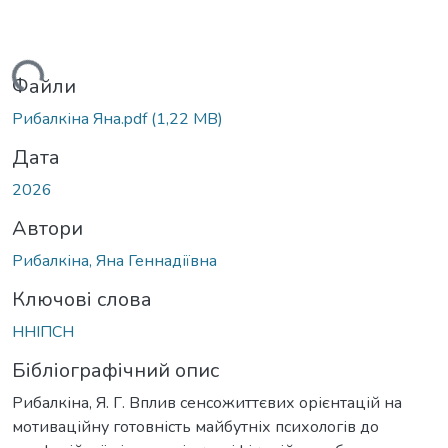
антажиться...
Файли
Рибалкіна Яна.pdf
(1,22 MB)
Дата
2026
Автори
Рибалкіна, Яна Геннадіївна
Ключові слова
ННІПСН
Бібліографічний опис
Рибалкіна, Я. Г. Вплив сенсожиттєвих орієнтацій на
мотиваційну готовність майбутніх психологів до