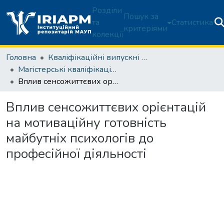
Розділи
Пошук за
та
Статистика
критеріями
колекції
Головна
Кваліфікаційні випускні роботи здобувачів вищої освіти
Магістерські кваліфікаційні роботи
Вплив сенсожиттєвих орієнтацій на мотиваційну готовність майбутніх психологів до професійної діяльності
Вплив сенсожиттєвих орієнтацій
на мотиваційну готовність
майбутніх психологів до
професійної діяльності