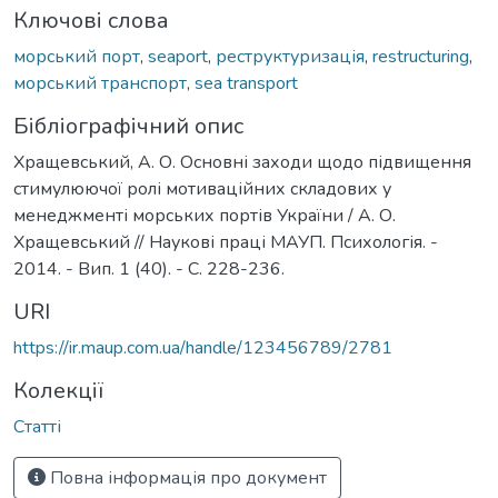
Ключові слова
морський порт
,
seaport
,
реструктуризація
,
restructuring
,
морський транспорт
,
sea ​​transport
Бібліографічний опис
Хращевський, А. О. Основні заходи щодо підвищення
стимулюючої ролі мотиваційних складових у
менеджменті морських портів України / А. О.
Хращевський // Наукові праці МАУП. Психологія. -
2014. - Вип. 1 (40). - С. 228-236.
URI
https://ir.maup.com.ua/handle/123456789/2781
Колекції
Статті
Повна інформація про документ