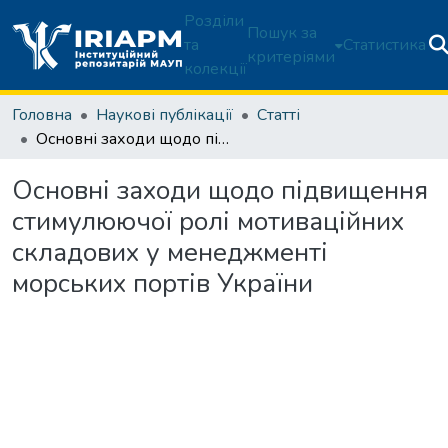
Розділи
Пошук за
та
Статистика
критеріями
колекції
Головна
Наукові публікації
Статті
Основні заходи щодо підвищення стимулюючої ролі мотиваційних складових у менеджменті морських портів України
Основні заходи щодо підвищення
стимулюючої ролі мотиваційних
складових у менеджменті
морських портів України