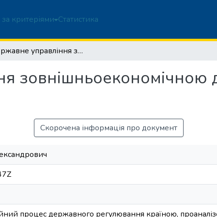
 за критеріями
Статистика
Державне управління зовнішньоекономічною діяльністю: світовий досвід для України
я зовнішньоекономічною ді
Скорочена інформація про документ
лександрович
47Z
йний процес державного регулювання країною, проаналізо