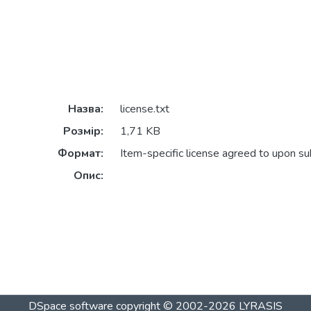
Назва:
license.txt
Розмір:
1,71 KB
Формат:
Item-specific license agreed to upon s
Опис:
DSpace software
copyright © 2002-2026
LYRASIS