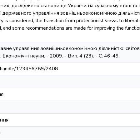
ьних, досліджено становище України на сучасному етапі та
державного управління зовнішньоекономічною діяльністю. T
ry is considered, the transition from protectionist views to liberal 
ed, and some recommendations are made for improving the functi
авне управління зовнішньоекономічною діяльністю: світовий
Економічні науки. - 2009. - Вип. 4 (23). - С. 46-49.
ua/handle/123456789/2408
ня
ння
n