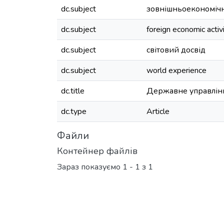
dc.subject
зовнішньоекономічн
dc.subject
foreign economic activ
dc.subject
світовий досвід
dc.subject
world experience
dc.title
Державне управлінн
dc.type
Article
Файли
Контейнер файлів
Зараз показуємо
1 - 1 з 1