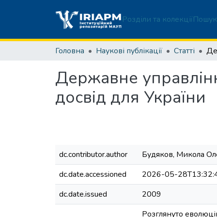
Розділи та колекції
Пошук
Головна
Наукові публікації
Статті
Державне управлінн
досвід для України
dc.contributor.author
Будяков, Микола О
dc.date.accessioned
2026-05-28T13:32:
dc.date.issued
2009
Розглянуто еволюці