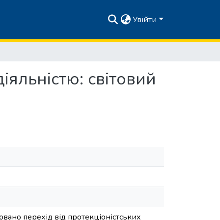
Увійти
яльністю: світовий
вано перехід від протекціоністських