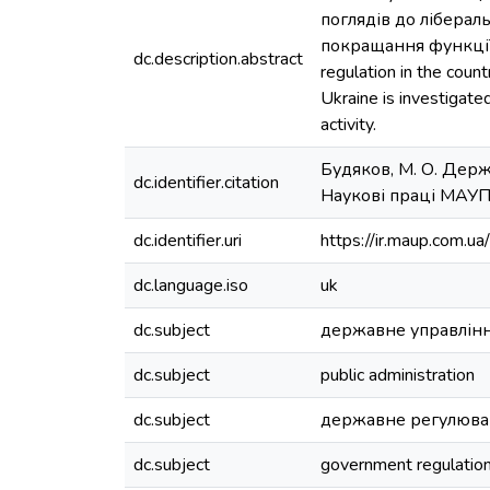
поглядів до ліберал
покращання функції 
dc.description.abstract
regulation in the count
Ukraine is investigat
activity.
Будяков, М. О. Держ
dc.identifier.citation
Наукові праці МАУП. 
dc.identifier.uri
https://ir.maup.com.
dc.language.iso
uk
dc.subject
державне управлін
dc.subject
public administration
dc.subject
державне регулюва
dc.subject
government regulatio