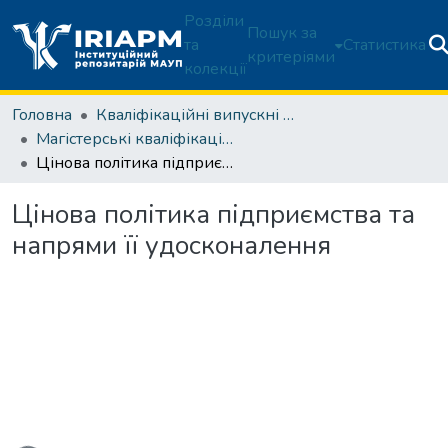
Розділи
Пошук за
та
Статистика
критеріями
колекції
Головна
Кваліфікаційні випускні роботи здобувачів вищої освіти
Магістерські кваліфікаційні роботи
Цінова політика підприємства та напрями її удосконалення
Цінова політика підприємства та
напрями її удосконалення