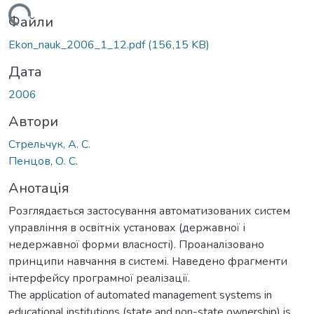
антажиться...
Файли
Ekon_nauk_2006_1_12.pdf
(156,15 KB)
Дата
2006
Автори
Стрельчук, А. С.
Пенцов, О. С.
Анотація
Розглядається застосування автоматизованих систем
управління в освітніх установах (державної і
недержавної форми власності). Проаналізовано
принципи навчання в системі. Наведено фрагменти
інтерфейсу програмної реалізації.
The application of automated management systems in
educational institutions (state and non-state ownership) is