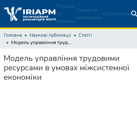
Розділи
Пошук за
та
Статистика
критеріями
колекції
Головна
Наукові публікації
Статті
Модель управління трудовими ресурсами в умовах міжсистемної економіки
Модель управління трудовими
ресурсами в умовах міжсистемної
економіки