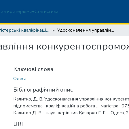
 за критеріями
Статистика
Магістерські кваліфікаційні роботи
Удосконалення управління конкурентоспроможністю підприємства
авління конкурентоспромо
Ключові слова
Одеса
Бібліографічний опис
Калитко, Д. В. Удосконалення управління конкурен
підприємства : кваліфікаційна робота … магістра : 
Калитко Д. В. ; наук. керівник Казарян Г. Г. - Одеса, 2
URI