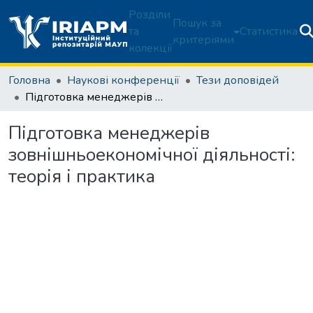
Розділи
Пошук за
та
Статистика
критеріями
колекції
Головна
Наукові конференції
Тези доповідей
Підготовка менеджерів зовнішньоекономічної діяльності: теорія і практика
Підготовка менеджерів
зовнішньоекономічної діяльності:
теорія і практика