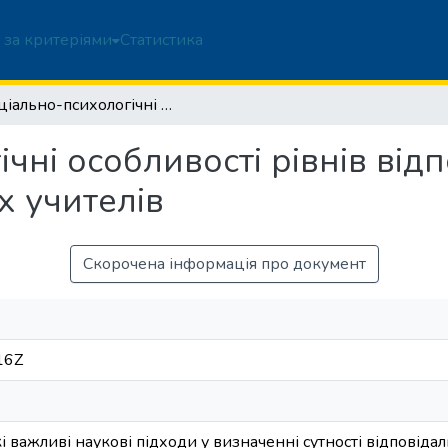
 за критеріями
Статистика
Соціально-психологічні особливості рівнів відповідальності студентів – майбутніх учителів
чні особливості рівнів відп
х учителів
Скорочена інформація про документ
16Z
 важливі наукові підходи у визначенні сутності відповідал