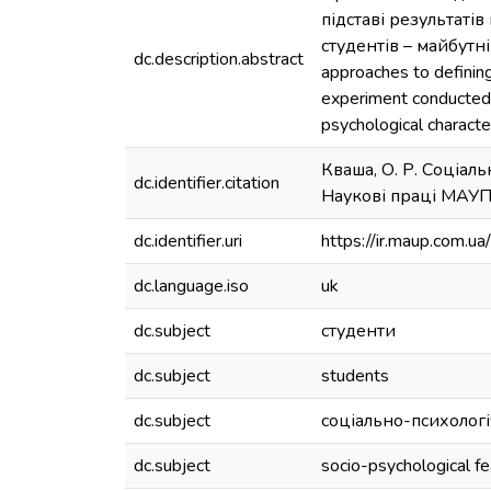
підставі результаті
студентів – майбутні
dc.description.abstract
approaches to defining
experiment conducted by
psychological character
Кваша, О. Р. Соціаль
dc.identifier.citation
Наукові праці МАУП. 
dc.identifier.uri
https://ir.maup.com.
dc.language.iso
uk
dc.subject
студенти
dc.subject
students
dc.subject
соціально-психологі
dc.subject
socio-psychological f