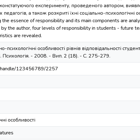
в констатуючого експерименту, проведеного автором, виявле
х педагогів, а також розкриті їхні соціально-психологічні осо
 the essence of responsibility and its main components are analy
 the author, four levels of responsibility in students - future tea
istics are revealed.
но-психологічні особливості рівнів відповідальності студенті
Психологія. - 2008. - Вип. 2 (18). - С. 275-279.
ua/handle/123456789/2257
чні особливості
eatures