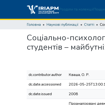
Розділи та колекції
Пошук
Головна
Наукові публікації
Статті
Соціально-психологі
студентів – майбутні
dc.contributor.author
Кваша, О. Р.
dc.date.accessioned
2026-05-25T13:00:
dc.date.issued
2008
Проаналізовані деякі