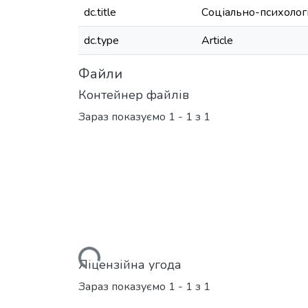
dc.title
Соціально-психологіч
dc.type
Article
Файли
Контейнер файлів
Зараз показуємо
1 - 1 з 1
Вантажиться...
Ліцензійна угода
Зараз показуємо
1 - 1 з 1