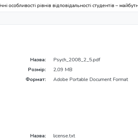
ні особливості рівнів відповідальності студентів – майбутн
Назва:
Psych_2008_2_5.pdf
Розмір:
2,09 MB
Формат:
Adobe Portable Document Format
Назва:
license.txt