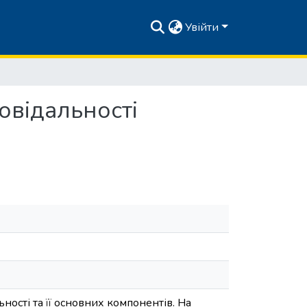
Увійти
овідальності
ьності та її основних компонентів. На