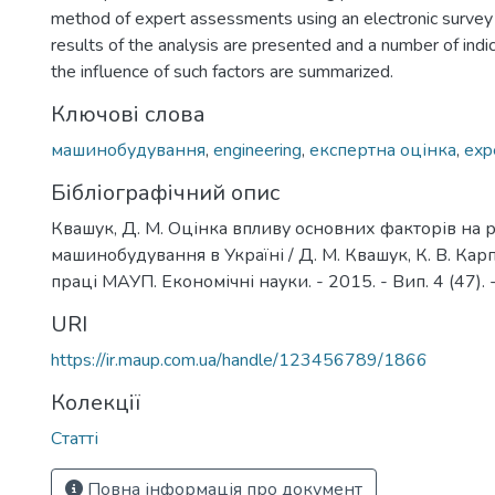
method of expert assessments using an electronic survey
results of the analysis are presented and a number of indic
the influence of such factors are summarized.
Ключові слова
машинобудування
,
engineering
,
експертна оцінка
,
exp
Бібліографічний опис
Квашук, Д. М. Оцінка впливу основних факторів на 
машинобудування в Україні / Д. М. Квашук, К. В. Карп
праці МАУП. Економічні науки. - 2015. - Вип. 4 (47). -
URI
https://ir.maup.com.ua/handle/123456789/1866
Колекції
Статті
Повна інформація про документ