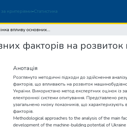
 за критеріями
Статистика
Оцінка впливу основних факторів на розвиток машинобудування в Україні
вних факторів на розвито
Анотація
Розглянуто методичні підходи до здійснення аналіз
факторів, що впливають на розвиток машинобудівно
України. Використано метод експертних оцінок із з
електронної системи опитування. Представлено резу
узагальнено низку показників, що характеризують 
факторів.
Methodological approaches to the analysis of the main fac
development of the machine-building potential of Ukraine