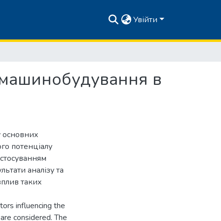
Увійти
к машинобудування в
у основних
го потенціалу
астосуванням
льтати аналізу та
вплив таких
tors influencing the
 are considered. The