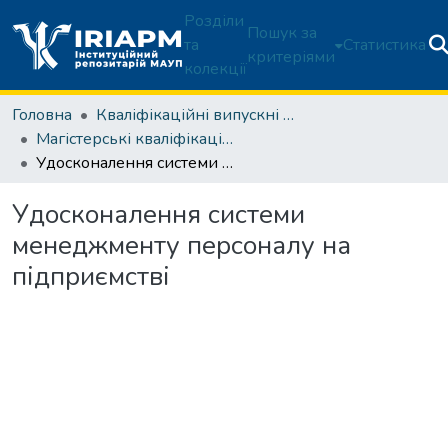
Розділи
Пошук за
та
Статистика
критеріями
колекції
Головна
Кваліфікаційні випускні роботи здобувачів вищої освіти
Магістерські кваліфікаційні роботи
Удосконалення системи менеджменту персоналу на підприємстві
Удосконалення системи
менеджменту персоналу на
підприємстві