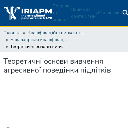
Розділи
Пошук за
та
Статистика
критеріями
колекції
Головна
Кваліфікаційні випускні роботи здобувачів вищої освіти
Бакалаврські кваліфікаційні роботи
Теоретичні основи вивчення агресивної поведінки підлітків
Теоретичні основи вивчення
агресивної поведінки підлітків