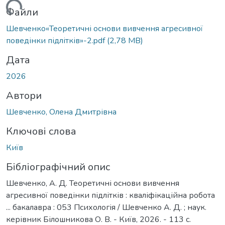
антажиться...
Файли
Шевченко«Теоретичні основи вивчення агресивної
поведінки підлітків»-2.pdf
(2,78 MB)
Дата
2026
Автори
Шевченко, Олена Дмитрівна
Ключові слова
Київ
Бібліографічний опис
Шевченко, А. Д. Теоретичні основи вивчення
агресивної поведінки підлітків : кваліфікаційна робота
... бакалавра : 053 Психологія / Шевченко А. Д. ; наук.
керівник Білошникова О. В. - Київ, 2026. - 113 с.