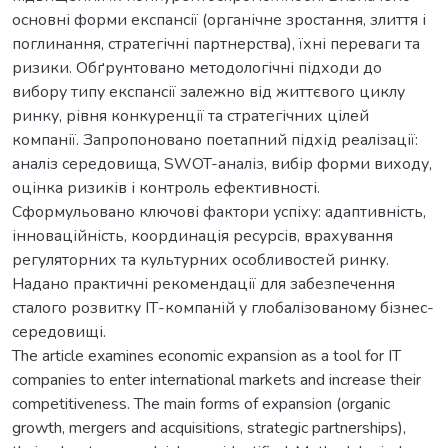
основні форми експансії (органічне зростання, злиття і
поглинання, стратегічні партнерства), їхні переваги та
ризики. Обґрунтовано методологічні підходи до
вибору типу експансії залежно від життєвого циклу
ринку, рівня конкуренції та стратегічних цілей
компанії. Запропоновано поетапний підхід реалізації:
аналіз середовища, SWOT-аналіз, вибір форми виходу,
оцінка ризиків і контроль ефективності.
Сформульовано ключові фактори успіху: адаптивність,
інноваційність, координація ресурсів, врахування
регуляторних та культурних особливостей ринку.
Надано практичні рекомендації для забезпечення
сталого розвитку ІТ-компаній у глобалізованому бізнес-
середовищі.
The article examines economic expansion as a tool for IT
companies to enter international markets and increase their
competitiveness. The main forms of expansion (organic
growth, mergers and acquisitions, strategic partnerships),