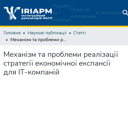
Розділи
Пошук за
та
Статистика
критеріями
колекції
Головна
Наукові публікації
Статті
Механізм та проблеми реалізації стратегії економічної експансії для IT-компаній
Механізм та проблеми реалізації
стратегії економічної експансії
для IT-компаній
антажиться...