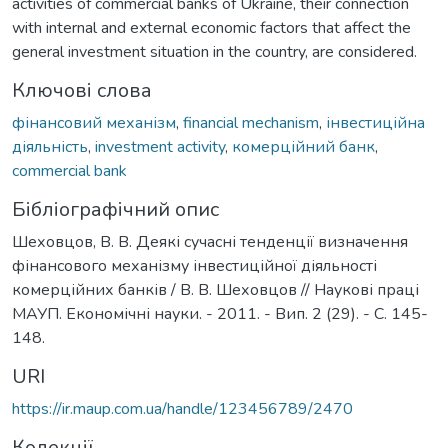
activities of commercial banks of Ukraine, their connection
with internal and external economic factors that affect the
general investment situation in the country, are considered.
Ключові слова
фінансовий механізм
,
financial mechanism
,
інвестиційна
діяльність
,
investment activity
,
комерційний банк
,
commercial bank
Бібліографічний опис
Шеховцов, В. В. Деякі сучасні тенденції визначення
фінансового механізму інвестиційної діяльності
комерційних банків / В. В. Шеховцов // Наукові праці
МАУП. Економічні науки. - 2011. - Вип. 2 (29). - С. 145-
148.
URI
https://ir.maup.com.ua/handle/123456789/2470
Колекції