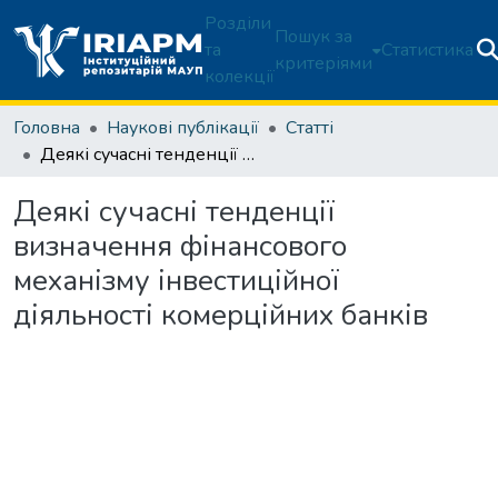
Розділи
Пошук за
та
Статистика
критеріями
колекції
Головна
Наукові публікації
Статті
Деякі сучасні тенденції визначення фінансового механізму інвестиційної діяльності комерційних банків
Деякі сучасні тенденції
визначення фінансового
механізму інвестиційної
діяльності комерційних банків