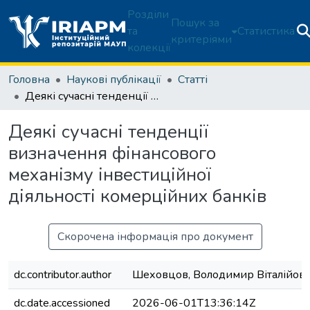
Розділи
Пошук за
та
Статистика
критеріями
колекції
Головна
Наукові публікації
Статті
Деякі сучасні тенденції визначення фінансового механізму інвестиційної діяльності комерційних банків
Деякі сучасні тенденції
визначення фінансового
механізму інвестиційної
діяльності комерційних банків
Скорочена інформація про документ
dc.contributor.author
Шеховцов, Володимир Віталійов
dc.date.accessioned
2026-06-01T13:36:14Z