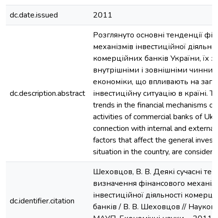
dc.date.issued
2011
Розглянуто основні тенденції фі
механізмів інвестиційної діяльнос
комерційних банків України, їх зв
внутрішніми і зовнішніми чинни
економіки, що впливають на зага
dc.description.abstract
інвестиційну ситуацію в країні. Th
trends in the financial mechanisms o
activities of commercial banks of Ukra
connection with internal and externa
factors that affect the general inves
situation in the country, are considere
Шеховцов, В. В. Деякі сучасні тен
визначення фінансового механіз
інвестиційної діяльності комерц
dc.identifier.citation
банків / В. В. Шеховцов // Наукові