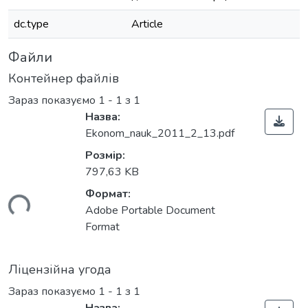
dc.type
Article
Файли
Контейнер файлів
Зараз показуємо
1 - 1 з 1
Назва:
Ekonom_nauk_2011_2_13.pdf
Розмір:
797,63 KB
Формат:
ься...
Adobe Portable Document
Format
Ліцензійна угода
Зараз показуємо
1 - 1 з 1