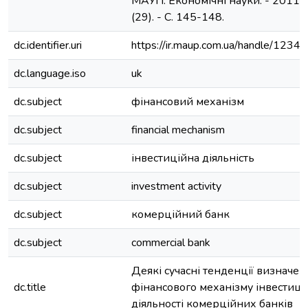
МАУП. Економічні науки. - 2011. -
(29). - С. 145-148.
dc.identifier.uri
https://ir.maup.com.ua/handle/123
dc.language.iso
uk
dc.subject
фінансовий механізм
dc.subject
financial mechanism
dc.subject
інвестиційна діяльність
dc.subject
investment activity
dc.subject
комерційний банк
dc.subject
commercial bank
Деякі сучасні тенденції визначен
dc.title
фінансового механізму інвестиці
діяльності комерційних банків